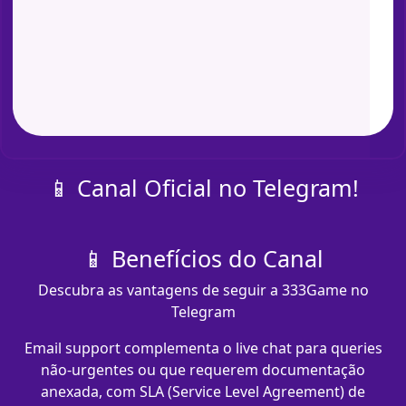
📱 Canal Oficial no Telegram!
📱 Benefícios do Canal
Descubra as vantagens de seguir a 333Game no
Telegram
Email support complementa o live chat para queries
não-urgentes ou que requerem documentação
anexada, com SLA (Service Level Agreement) de