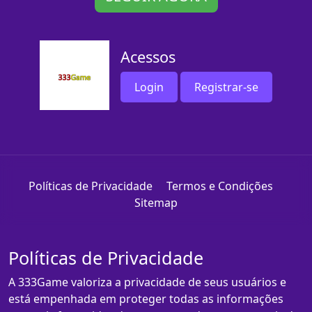
Acessos
Login
Registrar-se
Políticas de Privacidade
Termos e Condições
Sitemap
Políticas de Privacidade
A 333Game valoriza a privacidade de seus usuários e
está empenhada em proteger todas as informações