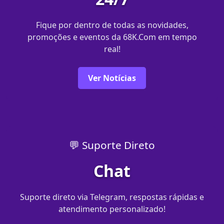
Fique por dentro de todas as novidades,
promoções e eventos da 68K.Com em tempo
real!
Ver Notícias
💬 Suporte Direto
Chat
Suporte direto via Telegram, respostas rápidas e
atendimento personalizado!