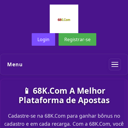
Login
Registrar-se
Menu
📱 68K.Com A Melhor
Plataforma de Apostas
Cadastre-se na 68K.Com para ganhar bônus no
cadastro e em cada recarga. Com a 68K.Com, você