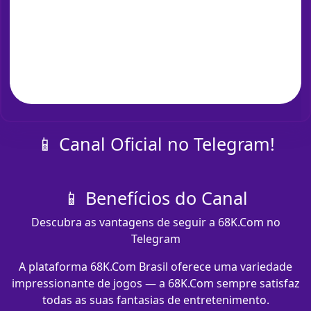
📱 Canal Oficial no Telegram!
📱 Benefícios do Canal
Descubra as vantagens de seguir a 68K.Com no
Telegram
A plataforma 68K.Com Brasil oferece uma variedade
impressionante de jogos — a 68K.Com sempre satisfaz
todas as suas fantasias de entretenimento.