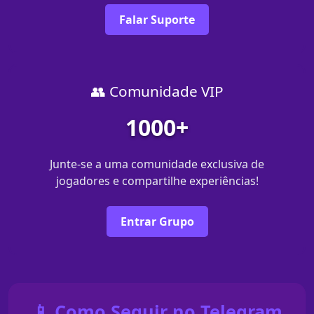
Falar Suporte
👥 Comunidade VIP
1000+
Junte-se a uma comunidade exclusiva de
jogadores e compartilhe experiências!
Entrar Grupo
📱 Como Seguir no Telegram