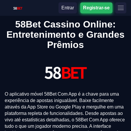
Entrar
Registrar-se
58Bet Cassino Online:
Entretenimento e Grandes
Prêmios
O aplicativo móvel 58Bet Com App é a chave para uma
experiência de apostas inigualável. Baixe facilmente
através da App Store ou Google Play e mergulhe em uma
plataforma repleta de funcionalidades. Desde apostas ao
vivo até estatísticas detalhadas, o 58Bet Com App oferece
tudo o que um jogador moderno precisa. A interface