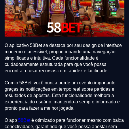
O aplicativo 58Bet se destaca por seu design de interface
moderno e acessível, proporcionando uma navegação
simplificada e intuitiva. Cada funcionalidade é
cuidadosamente estruturada para que você possa
encontrar e usar recursos com rapidez e facilidade.
Com o 58Bet, você nunca perde um evento importante
graças às notificações em tempo real sobre partidas e
resultados de apostas. Esta funcionalidade melhora a
experiência do usuário, mantendo-o sempre informado e
pronto para fazer a melhor jogada.
O app
58Bet
é otimizado para funcionar mesmo com baixa
conectividade, garantindo que você possa apostar sem