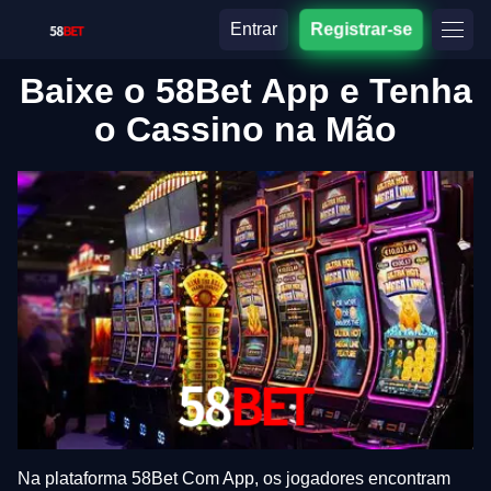
Entrar
Registrar-se
Baixe o 58Bet App e Tenha
o Cassino na Mão
Na plataforma 58Bet Com App, os jogadores encontram