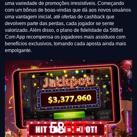
uma variedade de promoções irresistíveis. Começando
com um bônus de boas-vindas que dá aos novos usuários
uma vantagem inicial, até ofertas de cashback que
devolvem parte das perdas, cada jogador se sente
valorizado. Além disso, o plano de fidelidade da 58Bet
Com App recompensa os jogadores mais assíduos com
benefícios exclusivos, tornando cada aposta ainda mais
empolgante.