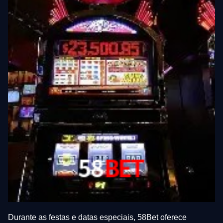
Durante as festas e datas especiais, 58Bet oferece