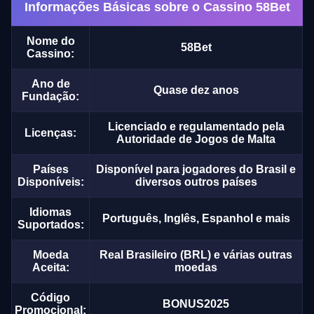
Informações Básicas sobre o Cassino 58Bet
Nome do
58Bet
Cassino:
Ano de
Quase dez anos
Fundação:
Licenciado e regulamentado pela
Licenças:
Autoridade de Jogos de Malta
Países
Disponível para jogadores do Brasil e
Disponíveis:
diversos outros países
Idiomas
Português, Inglês, Espanhol e mais
Suportados:
Moeda
Real Brasileiro (BRL) e várias outras
Aceita:
moedas
Código
BONUS2025
Promocional: